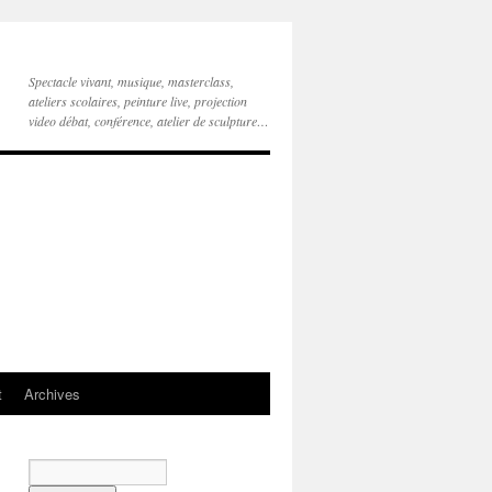
Spectacle vivant, musique, masterclass,
ateliers scolaires, peinture live, projection
video débat, conférence, atelier de sculpture…
t
Archives