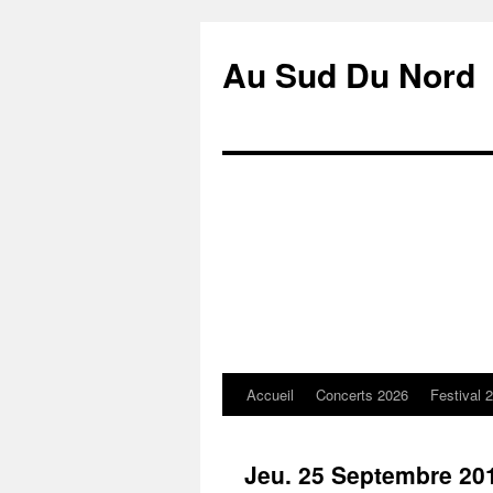
Au Sud Du Nord
Accueil
Concerts 2026
Festival 
Aller
au
Jeu. 25 Septembre 2
contenu