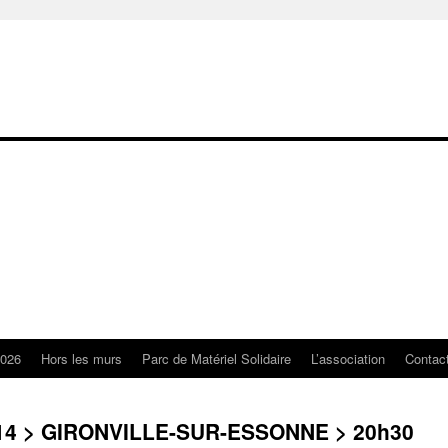
2026
Hors les murs
Parc de Matériel Solidaire
L’association
Contac
014 > GIRONVILLE-SUR-ESSONNE > 20h30