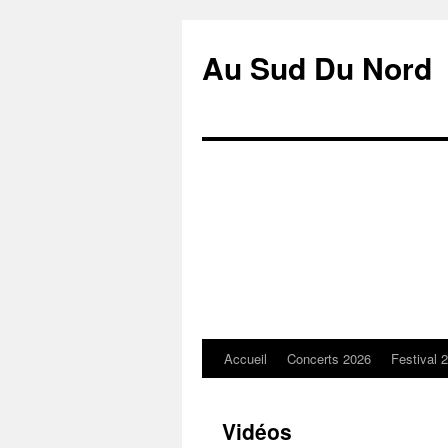
Au Sud Du Nord
Accueil
Concerts 2026
Festival 
Aller
au
Vidéos
contenu