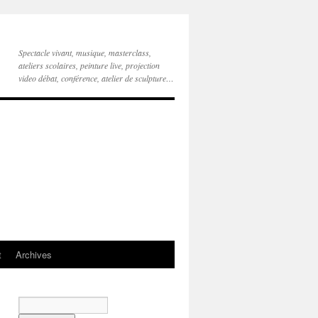
Spectacle vivant, musique, masterclass,
ateliers scolaires, peinture live, projection
video débat, conférence, atelier de sculpture…
t
Archives