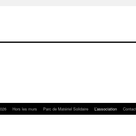
2026
Hors les murs
Parc de Matériel Solidaire
L’association
Contac