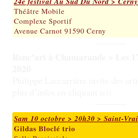
24e festival Au Sud Du Nord > Cern
Théâtre Mobile
Complexe Sportif
Avenue Carnot 91590 Cerny
Renc’art à Chamarande > Les 17
2020
Philippe Laccarrière invite des art
plus d’infos en cliquant ici)
Sam 10 octobre > 20h30 > Saint-Vra
Gildas Bloclé trio