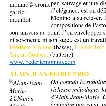
peu sauvage et une di
d’élégance, est un déf
Monino a su relever. P
compositions de Pastor
son univers au point d’en envelopper so
ni soi-même ni son sujet, est un travail
Frédéric Monino
(basse),
Franck Torti
Simon Goubert
(batterie)
www.fredericmonino.com
ALAIN JEAN-MARIE TRIO
On connaît la subtilit
richesse mélodique, la
d’Alain Jean-Marie. O
connaître par cœur, t