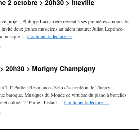
 2 octobre > 20h30 > Itteville
>
20h30
>
Saint
e projet , Philippe Laccarriere revient à ses premières amours: le
Germain
l a invité deux jeunes musiciens au talent mature: Julian Leprince-
lès
à la musique …
Continuer la lecture
→
Arpajon
sur
s
Samedi
1er
et
 > 20h30 > Morigny Champigny
dimanche
2
octobre
>
nt T I° Partie : Résonances Solo d’accordéon de Thierry
20h30
ue baroque, Musiques du Monde ce virtuose du piano à bretelles
>
 et coloré 2° Partie : Instant …
Continuer la lecture
→
Itteville
sur
s
Samedi
24
septembre
>