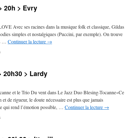
> 20h > Evry
Avec ses racines dans la musique folk et classique, Gildas
lodies simples et nostalgiques (Puccini, par exemple). On trouve
es …
Continuer la lecture
→
sur
s
Vendredi
2
décembre
 20h30 > Lardy
>
20h
>
Evry
canne et le Trio Du vent dans Le Jazz Duo Blesing-Tocanne«Ce
et de rigueur, le doute nécessaire est plus que jamais
de qui rend l’émotion possible, …
Continuer la lecture
→
sur
s
Samedi
26
novembre