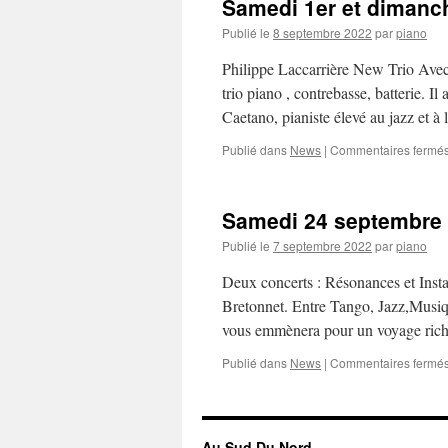
Samedi 1er et dimanche
Publié le
8 septembre 2022
par
piano
Philippe Laccarrière New Trio Avec c
trio piano , contrebasse, batterie. I
Caetano, pianiste élevé au jazz et 
Publié dans
News
|
Commentaires fermé
Samedi 24 septembre
Publié le
7 septembre 2022
par
piano
Deux concerts : Résonances et Insta
Bretonnet. Entre Tango, Jazz,Musiq
vous emmènera pour un voyage riche
Publié dans
News
|
Commentaires fermé
Au Sud Du Nord