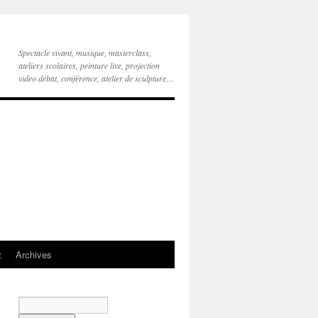
Spectacle vivant, musique, masterclass,
ateliers scolaires, peinture live, projection
video débat, conférence, atelier de sculpture…
t
Archives