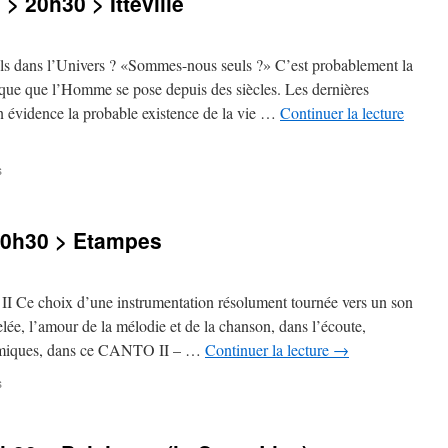
 20h30 > Itteville
>
20h30
>
Lardy
ans l’Univers ? «Sommes-nous seuls ?» C’est probablement la
ique que l’Homme se pose depuis des siècles. Les dernières
n évidence la probable existence de la vie …
Continuer la lecture
sur
s
Vendredi
25
novembre
20h30 > Etampes
>
20h30
>
Itteville
II Ce choix d’une instrumentation résolument tournée vers un son
selée, l’amour de la mélodie et de la chanson, dans l’écoute,
ynamiques, dans ce CANTO II – …
Continuer la lecture
→
sur
s
Samedi
15
octobre