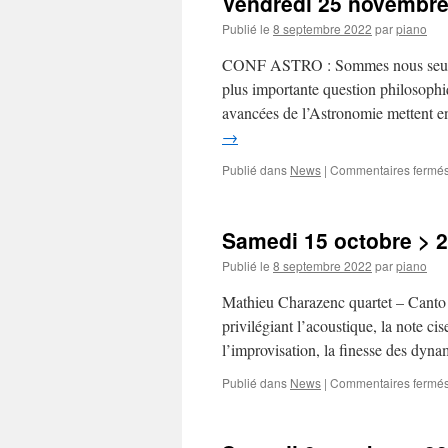
Vendredi 25 novembre >
Publié le
8 septembre 2022
par
piano
CONF ASTRO : Sommes nous seuls d
plus importante question philosoph
avancées de l’Astronomie mettent e
→
Publié dans
News
|
Commentaires fermé
Samedi 15 octobre > 
Publié le
8 septembre 2022
par
piano
Mathieu Charazenc quartet – Canto 
privilégiant l’acoustique, la note ci
l’improvisation, la finesse des d
Publié dans
News
|
Commentaires fermé