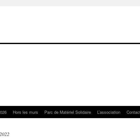
2026
Hors les murs
Parc de Matériel Solidaire
L’association
Contac
 2022