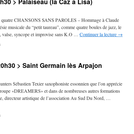
h30 > Palaiseau (la Caz a Lisa)
>
20h30
>
Etampes
atre à quatre CHANSONS SANS PAROLES – Hommage à Claude
ésie musicale du “petit taureau”, comme quatre boules de jazz, le
se, valse, syncope et improvise sans K.O …
Continuer la lecture
→
sur
s
Samedi
8
octobre
20h30 > Saint Germain lès Arpajon
>
20h30
>
Palaiseau
unters Sébastien Texier saxophoniste essonnien que l’on apprécie
(la
n groupe «DREAMERS» et dans de nombreuses autres formations
Caz
te, directeur artistique de l’association Au Sud Du Nord, …
a
Lisa)
sur
s
Vendredi
7
octobre