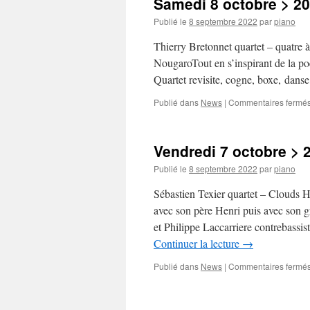
Samedi 8 octobre > 20
Publié le
8 septembre 2022
par
piano
Thierry Bretonnet quartet – qu
NougaroTout en s’inspirant de la po
Quartet revisite, cogne, boxe, dan
Publié dans
News
|
Commentaires fermé
Vendredi 7 octobre > 
Publié le
8 septembre 2022
par
piano
Sébastien Texier quartet – Clouds H
avec son père Henri puis avec so
et Philippe Laccarriere contrebassis
Continuer la lecture
→
Publié dans
News
|
Commentaires fermé