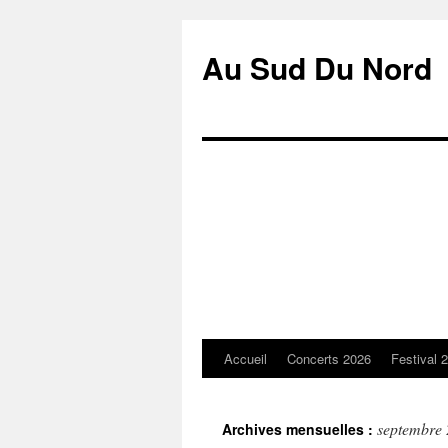
Au Sud Du Nord
Accueil
Concerts 2026
Festival 
Aller
au
septembre
Archives mensuelles :
contenu