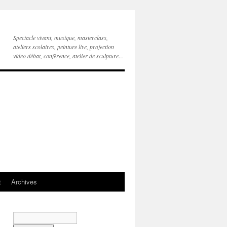
Spectacle vivant, musique, masterclass,
ateliers scolaires, peinture live, projection
video débat, conférence, atelier de sculpture…
t
Archives