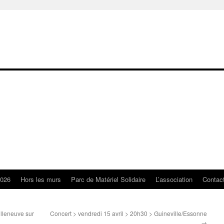
2026
Hors les murs
Parc de Matériel Solidaire
L’association
Contac
illeneuve sur
Concert > vendredi 15 avril > 20h30 > Guineville/Essonne
→