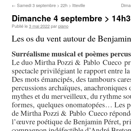
←
Samedi 3 septembre > 22h > Itteville
Diman
Dimanche 4 septembre > 14h30 
Publié le
3 mai 2022
par
piano
Les os du vent autour de Benjamin
Surréalisme musical et poèmes percus
Le duo Mirtha Pozzi & Pablo Cueco p
spectacle privilégiant le rapport entre l
Des mots émancipés, des tambours cares
percussions archaïques, anachroniques o
mythes et du merveilleux, du rythme sou
formes, quelques onomatopées… Les per
de Mirtha Pozzi & Pablo Cueco réponde
l’œuvre poétique de Benjamin Péret, prin
compagnon indéfectible d’André Breton