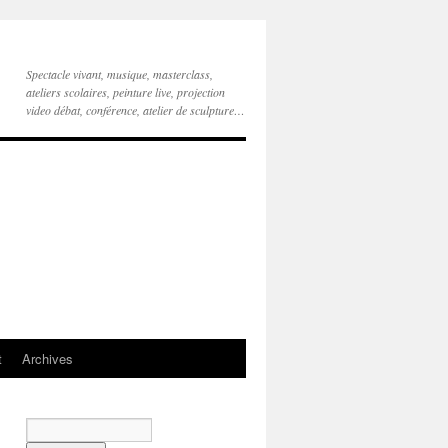
Spectacle vivant, musique, masterclass,
ateliers scolaires, peinture live, projection
video débat, conférence, atelier de sculpture…
t
Archives