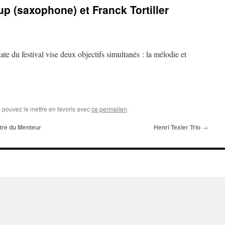
p (saxophone) et Franck Tortiller
 du festival vise deux objectifs simultanés : la mélodie et
s pouvez le mettre en favoris avec
ce permalien
.
âtre du Menteur
Henri Texier Trio
→