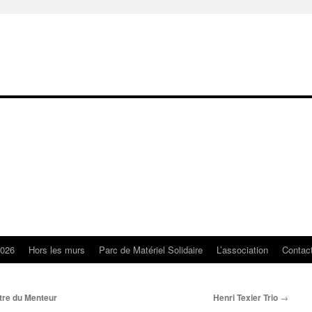
2026
Hors les murs
Parc de Matériel Solidaire
L’association
Contac
âtre du Menteur
Henri Texier Trio
→