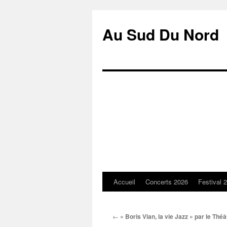
Au Sud Du Nord
Accueil
Concerts 2026
Festival 
Aller
au
←
« Boris Vian, la vie Jazz » par le Thé
contenu