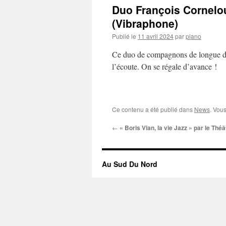
Duo François Cornelou
(Vibraphone)
Publié le
11 avril 2024
par
piano
Ce duo de compagnons de longue date
l’écoute. On se régale d’avance !
Ce contenu a été publié dans
News
. Vou
←
« Boris Vian, la vie Jazz » par le Thé
Au Sud Du Nord