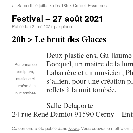
←
Samedi 10 juillet > dès 18h > Corbeil-Essonnes
Festival – 27 août 2021
Publié le
12 mai 2021
par
piano
20h > Le bruit des Glaces
Deux plasticiens, Guillaume
Bocquel, un maitre de la lum
Performance
Labarrère et un musicien, Ph
sculpture,
musique et
s’allient pour une création p
lumière à la
reflets à la nuit tombée.
nuit tombée
Salle Delaporte
24 rue René Damiot 91590 Cerny – Entr
Ce contenu a été publié dans
News
. Vous pouvez le mettre en f