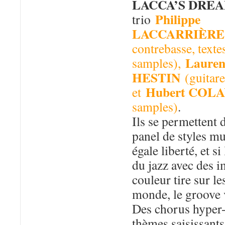
LACCA’S DREA
Philippe
trio
LACCARRIÈRE
contrebasse, texte
Lauren
samples),
HESTIN
(guitare
Hubert COL
et
samples)
.
Ils se permettent 
panel de styles m
égale liberté, et si
du jazz avec des i
couleur tire sur l
monde, le groove 
Des chorus hyper-
thèmes saisissants