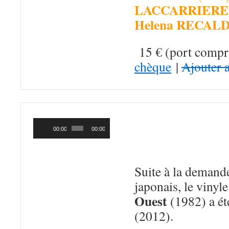
LACCARRIERE
Helena RECAL
15 € (port compr
chèque
|
Ajouter 
DIRECTION SU
Lecteur
audio
OUEST
(Autopro
00:00
00:00
1982 – CD 2012)
Suite à la demand
japonais, le vinyl
Ouest
(1982) a ét
(2012).