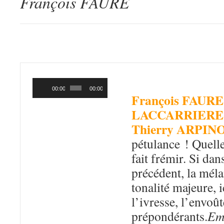
François FAURE
EMILY
(Autopro
Lecteur
audio
00:00
00:00
François FAURE
LACCARRIERE
Thierry ARPIN
pétulance ! Quell
fait frémir. Si da
précédent, la méla
tonalité majeure, ic
l’ivresse, l’envoû
prépondérants.
Em