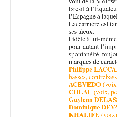
vont de la Motown 
Brésil à l’Équateu
l’Espagne à laquel
Laccarrière est tan
ses aïeux.
Fidèle à lui-même,
pour autant l’impr
spontanéité, touj
marques de caract
Philippe LACC
basses, contrebas
ACEVEDO
(voix
COLAU
(voix, pe
Guylenn DELA
Dominique DEV
KHALIFE
(voix