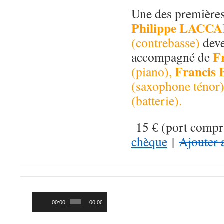
Une des premières
Philippe LACC
(contrebasse)
deve
F
accompagné de
Franci
(piano),
(saxophone ténor)
(batterie).
15 € (port compr
chèque
|
Ajouter 
LACCA’S DREA
Lecteur
audio
(Autoproduction 
00:00
00:00