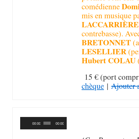
Domi
comédienne
mis en musique p
LACCARRIÈRE
contrebasse). Av
BRETONNET
(a
LESELLIER
(pe
Hubert COLAU
(
15 € (port compr
chèque
|
Ajouter 
CES RENCONT
Lecteur
audio
Du Nord – 2003)
00:00
00:00