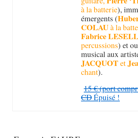
Pierre 
guitare,
à la batterie
), imm
Hubert
émergents (
COLAU
à la batte
Fabrice LESEL
percussions
) et o
musical aux artist
JACQUOT
Je
et
chant
).
15 € (port comp
CD
Épuisé !