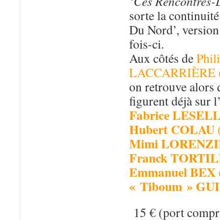
‘Ces Rencontres-
sorte la continuit
Du Nord’, version 
fois-ci.
Aux côtés de
Phil
LACCARRIÈRE (ba
on retrouve alors
figurent déjà sur 
Fabrice LESEL
Hubert COLAU
(
Mimi LORENZ
Franck TORTI
Emmanuel BEX
« Tiboum » G
15 € (port compr