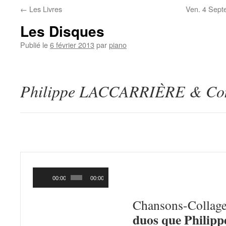
←
Les Livres
Ven. 4 Sep
Les Disques
Publié le
6 février 2013
par
piano
Philippe LACCARRIÈRE & Co
CHANSONS
Lecteur
audio
COLLAGES
(Au
00:00
00:00
Chansons-Collage
duos que Philipp