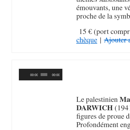
émouvants, une vé
proche de la symb
15 € (port compr
chèque
|
Ajouter 
ONZE ASTRES
Lecteur
audio
L’ÉPILOGUE 
00:00
00:00
(Cie de la Ruelle 
Ma
Le palestinien
DARWICH
(1941
figures de proue d
Profondément enga