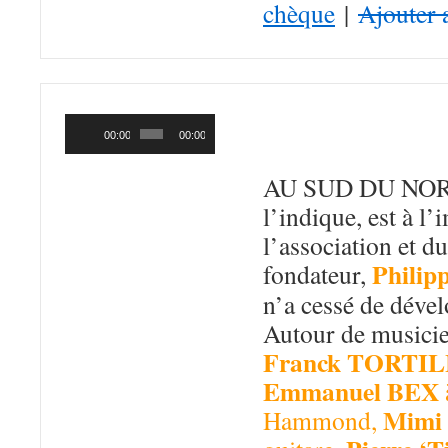
chèque
|
Ajouter 
AU SUD DU N
Lecteur
audio
Nord – 1996)
00:00
00:00
AU SUD DU NOR
l’indique, est à l
l’association et du
Phili
fondateur,
n’a cessé de déve
Autour de musicien
Franck TORTI
Emmanuel BEX
Mimi
Hammond,