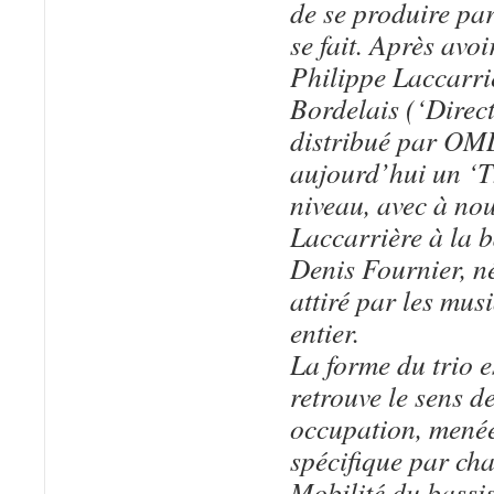
de se produire pa
se fait. Après avoi
Philippe Laccarriè
Bordelais (‘Direc
distribué par OMD)
aujourd’hui un ‘T
niveau, avec à no
Laccarrière à la b
Denis Fournier, né
attiré par les mu
entier.
La forme du trio e
retrouve le sens d
occupation, mené
spécifique par cha
Mobilité du bassis