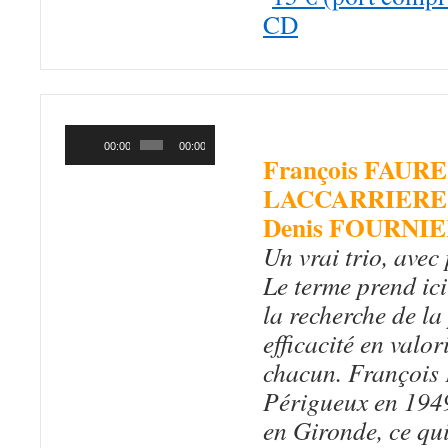
CD
THAT’S ALL
(G
Lecteur
audio
00:00
00:00
François FAURE
LACCARRIERE
Denis FOURNI
Un vrai trio, avec
Le terme prend ici
la recherche de la
efficacité en valor
chacun. François 
Périgueux en 1949,
en Gironde, ce qu