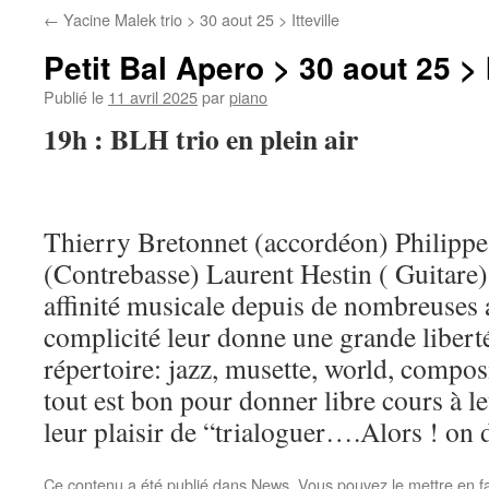
←
Yacine Malek trio > 30 aout 25 > Itteville
Petit Bal Apero > 30 aout 25 > I
Publié le
11 avril 2025
par
piano
19h : BLH trio en plein air
Thierry Bretonnet (accordéon) Philippe
(Contrebasse) Laurent Hestin ( Guitare
affinité musicale depuis de nombreuses 
complicité leur donne une grande liberté
répertoire: jazz, musette, world, compo
tout est bon pour donner libre cours à l
leur plaisir de “trialoguer….Alors ! on
Ce contenu a été publié dans
News
. Vous pouvez le mettre en f