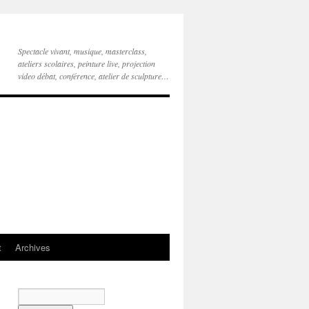
Spectacle vivant, musique, masterclass,
ateliers scolaires, peinture live, projection
video débat, conférence, atelier de sculpture…
t
Archives