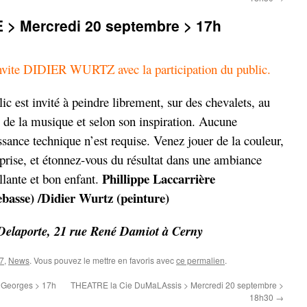
> Mercredi 20 septembre > 17h
e DIDIER WURTZ avec la participation du public.
ic est invité à peindre librement, sur des chevalets, au
 de la musique et selon son inspiration. Aucune
sance technique n’est requise. Venez jouer de la couleur,
prise, et étonnez-vous du résultat dans une ambiance
Phillippe Laccarrière
llante et bon enfant.
ebasse) /
Didier Wurtz (peinture)
e Delaporte, 21 rue René Damiot à Cerny
17
,
News
. Vous pouvez le mettre en favoris avec
ce permalien
.
 Georges > 17h
THEATRE la Cie DuMaLAssis > Mercredi 20 septembre >
18h30
→