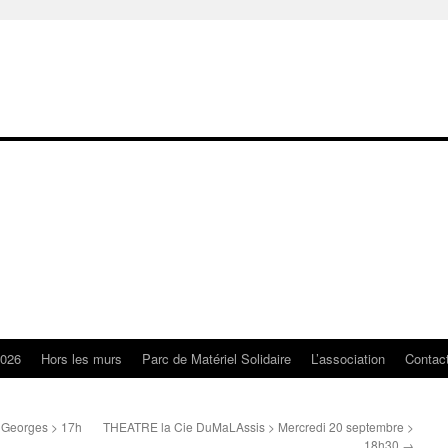
2026
Hors les murs
Parc de Matériel Solidaire
L’association
Contac
 Georges > 17h
THEATRE la Cie DuMaLAssis > Mercredi 20 septembre >
18h30
→