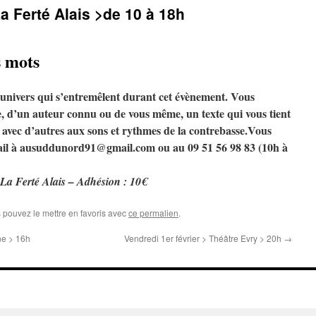
 Ferté Alais >de 10 à 18h
s mots
 univers qui s’entremêlent durant cet évènement. Vous
e, d’un auteur connu ou de vous même, un texte qui vous tient
r avec d’autres aux sons et rythmes de la contrebasse.Vous
mail à ausuddunord91@gmail.com ou au 09 51 56 98 83 (10h à
 La Ferté Alais – Adhésion : 10€
s pouvez le mettre en favoris avec
ce permalien
.
ne > 16h
Vendredi 1er février > Théâtre Evry > 20h
→