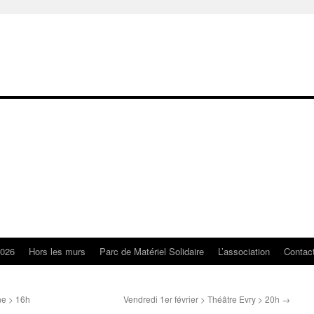
2026
Hors les murs
Parc de Matériel Solidaire
L’association
Contac
ne > 16h
Vendredi 1er février > Théâtre Evry > 20h
→