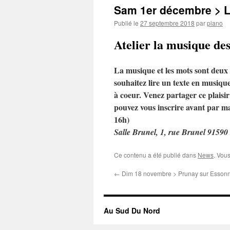
Sam 1er décembre > La
Publié le
27 septembre 2018
par
piano
Atelier la musique de
La musique et les mots sont deux
souhaitez lire un texte en musiqu
à coeur. Venez partager ce plaisi
pouvez vous inscrire avant par 
16h)
Salle Brunel, 1, rue Brunel 91590
Ce contenu a été publié dans
News
. Vou
←
Dim 18 novembre > Prunay sur Esson
Au Sud Du Nord