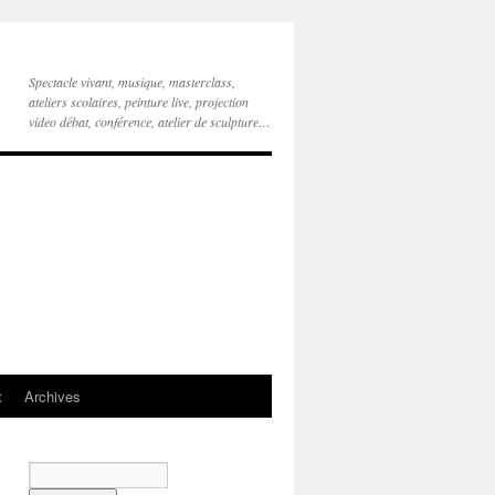
Spectacle vivant, musique, masterclass,
ateliers scolaires, peinture live, projection
video débat, conférence, atelier de sculpture…
t
Archives