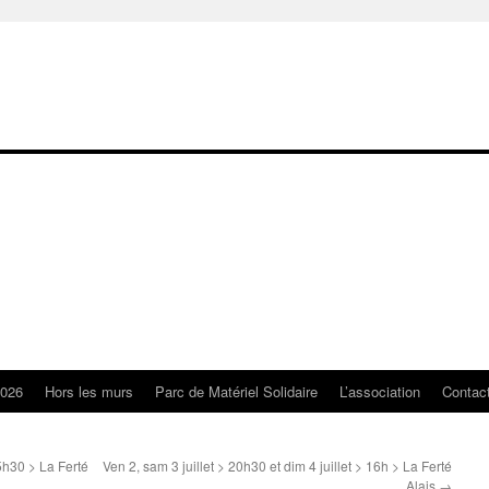
2026
Hors les murs
Parc de Matériel Solidaire
L’association
Contac
5h30 > La Ferté
Ven 2, sam 3 juillet > 20h30 et dim 4 juillet > 16h > La Ferté
Alais
→