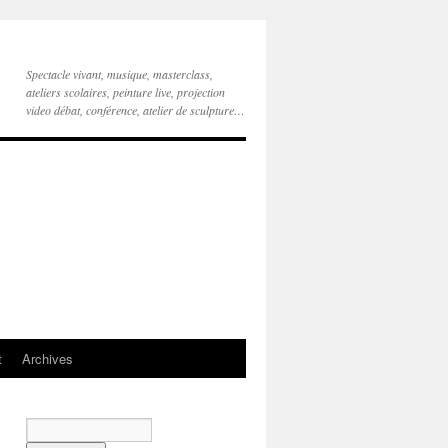
Spectacle vivant, musique, masterclass,
ateliers scolaires, peinture live, projection
video débat, conférence, atelier de sculpture…
t
Archives