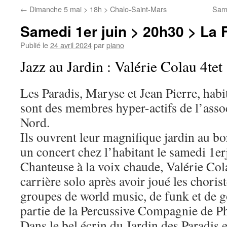
←
Dimanche 5 mai > 18h > Chalo-Saint-Mars
Sam 
Samedi 1er juin > 20h30 > La F
Publié le
24 avril 2024
par
piano
Jazz au Jardin : Valérie Colau 4tet
Les Paradis, Maryse et Jean Pierre, habit
sont des membres hyper-actifs de l’ass
Nord.
Ils ouvrent leur magnifique jardin au b
un concert chez l’habitant le samedi 1er
Chanteuse à la voix chaude, Valérie Col
carrière solo après avoir joué les chori
groupes de world music, de funk et de gos
partie de la Percussive Compagnie de Ph
Dans le bel écrin du Jardin des Paradis e