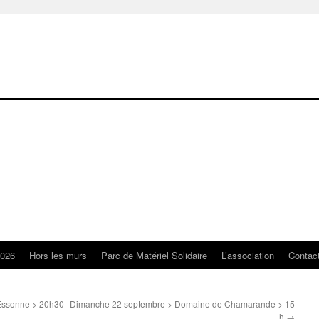
2026
Hors les murs
Parc de Matériel Solidaire
L’association
Contac
 Essonne > 20h30
Dimanche 22 septembre > Domaine de Chamarande > 15
h
→