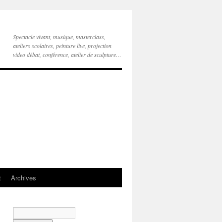
Spectacle vivant, musique, masterclass,
ateliers scolaires, peinture live, projection
video débat, conférence, atelier de sculpture…
t
Archives