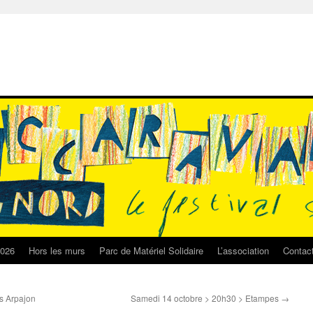
2026
Hors les murs
Parc de Matériel Solidaire
L’association
Contac
s Arpajon
Samedi 14 octobre > 20h30 > Etampes
→