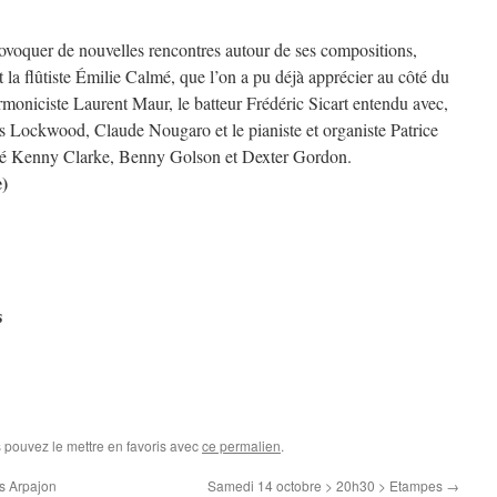
rovoquer de nouvelles rencontres autour de ses compositions,
la flûtiste Émilie Calmé, que l’on a pu déjà apprécier au côté du
rmoniciste Laurent Maur, le batteur Frédéric Sicart entendu avec,
s Lockwood, Claude Nougaro et le pianiste et organiste Patrice
é Kenny Clarke, Benny Golson et Dexter Gordon.
e)
s
s pouvez le mettre en favoris avec
ce permalien
.
s Arpajon
Samedi 14 octobre > 20h30 > Etampes
→