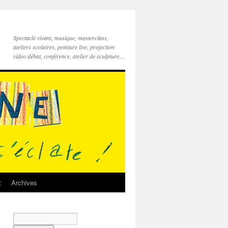
Spectacle vivant, musique, masterclass,
ateliers scolaires, peinture live, projection
video débat, conférence, atelier de sculpture…
t
Archives