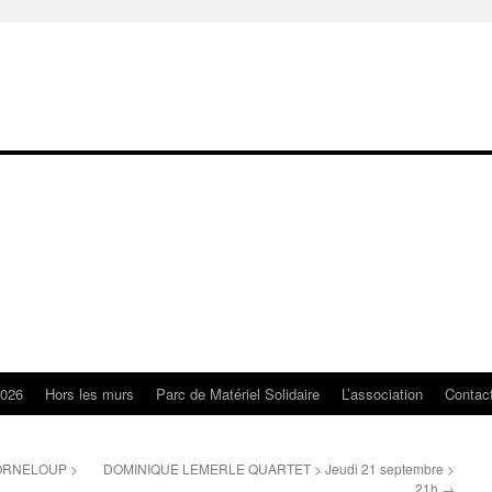
2026
Hors les murs
Parc de Matériel Solidaire
L’association
Contac
ORNELOUP >
DOMINIQUE LEMERLE QUARTET > Jeudi 21 septembre >
21h
→