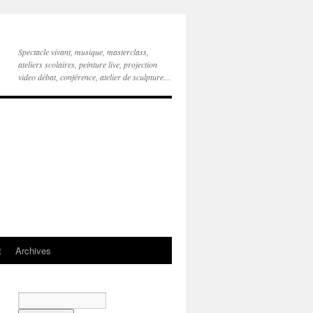
Spectacle vivant, musique, masterclass,
ateliers scolaires, peinture live, projection
video débat, conférence, atelier de sculpture…
t
Archives