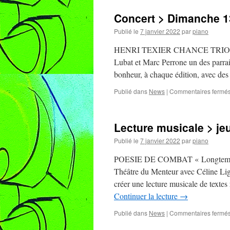
Concert > Dimanche 1
Publié le
7 janvier 2022
par
piano
HENRI TEXIER CHANCE TRIO Quand
Lubat et Marc Perrone un des parrai
bonheur, à chaque édition, avec des
Publié dans
News
|
Commentaires fermé
Lecture musicale > jeu
Publié le
7 janvier 2022
par
piano
POESIE DE COMBAT « Longtemps j’
Théâtre du Menteur avec Céline Lige
créer une lecture musicale de texte
Continuer la lecture
→
Publié dans
News
|
Commentaires fermé