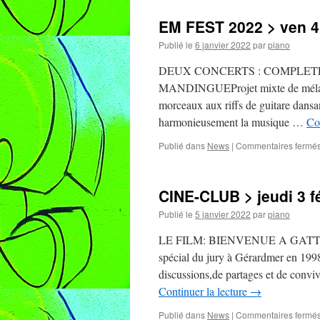
EM FEST 2022 > ven 4 
Publié le
6 janvier 2022
par
piano
DEUX CONCERTS : COMPLET
MANDINGUEProjet mixte de mélange
morceaux aux riffs de guitare dan
harmonieusement la musique …
Co
Publié dans
News
|
Commentaires fermé
CINE-CLUB > jeudi 3 fé
Publié le
5 janvier 2022
par
piano
LE FILM: BIENVENUE A GATTACA19
spécial du jury à Gérardmer en 199
discussions,de partages et de conv
Continuer la lecture
→
Publié dans
News
|
Commentaires fermé