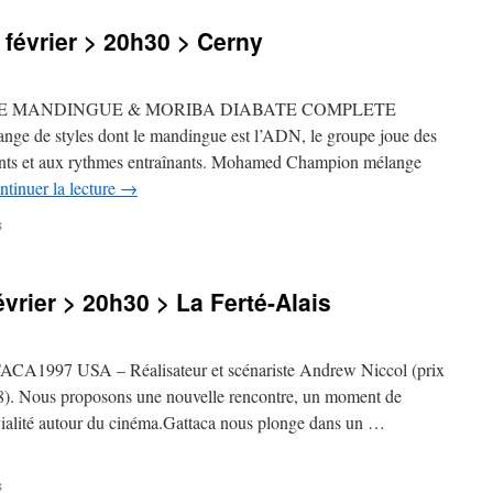
musicale
>
février > 20h30 > Cerny
jeudi
17
février
>
E MANDINGUE & MORIBA DIABATE COMPLETE
20h30
 de styles dont le mandingue est l’ADN, le groupe joue des
>
sants et aux rythmes entraînants. Mohamed Champion mélange
Grigny
ntinuer la lecture
→
sur
s
EM
FEST
2022
vrier > 20h30 > La Ferté-Alais
>
ven
4
février
97 USA – Réalisateur et scénariste Andrew Niccol (prix
>
8). Nous proposons une nouvelle rencontre, un moment de
20h30
ivialité autour du cinéma.Gattaca nous plonge dans un …
>
Cerny
sur
s