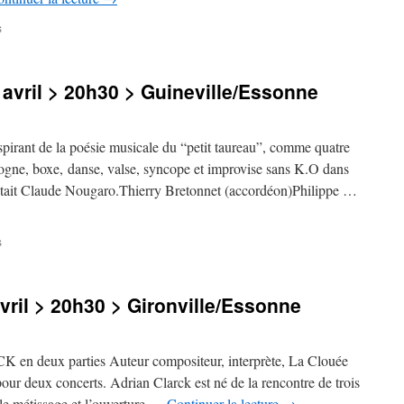
sur
s
Concert
>
vendredi
 avril > 20h30 > Guineville/Essonne
22
avril
>
20h
nt de la poésie musicale du “petit taureau”, comme quatre
>
 cogne, boxe, danse, valse, syncope et improvise sans K.O dans
Evry
était Claude Nougaro.Thierry Bretonnet (accordéon)Philippe …
sur
s
Concert
>
vendredi
vril > 20h30 > Gironville/Essonne
15
avril
>
20h30
eux parties Auteur compositeur, interprète, La Clouée
>
our deux concerts. Adrian Clarck est né de la rencontre de trois
Guineville/Essonne
 le métissage et l’ouverture …
Continuer la lecture
→