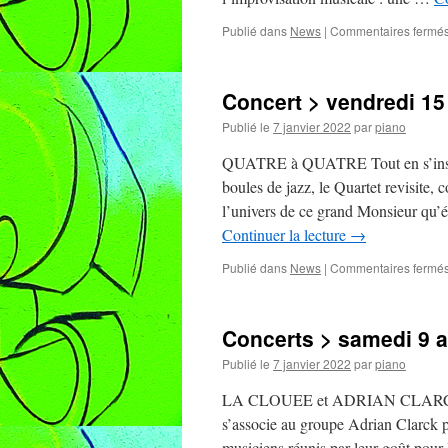
Publié dans
News
|
Commentaires fermé
Concert > vendredi 15
Publié le
7 janvier 2022
par
piano
QUATRE à QUATRE Tout en s’inspira
boules de jazz, le Quartet revisite,
l’univers de ce grand Monsieur qu’
Continuer la lecture
→
Publié dans
News
|
Commentaires fermé
Concerts > samedi 9 a
Publié le
7 janvier 2022
par
piano
LA CLOUEE et ADRIAN CLARCK en d
s’associe au groupe Adrian Clarck p
musiciens réunis par leur goût pour