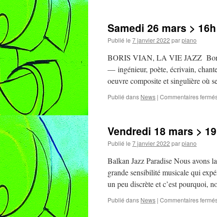
Samedi 26 mars > 16h 
Publié le
7 janvier 2022
par
piano
BORIS VIAN, LA VIE JAZZ Boris vian
— ingénieur, poète, écrivain, chant
oeuvre composite et singulière où s
Publié dans
News
|
Commentaires fermé
Vendredi 18 mars > 19h
Publié le
7 janvier 2022
par
piano
Balkan Jazz Paradise Nous avons la
grande sensibilité musicale qui expér
un peu discrète et c’est pourquoi,
Publié dans
News
|
Commentaires fermé