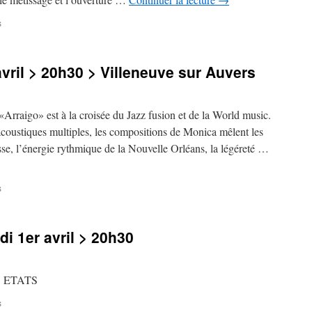
sur
s
Concerts
>
samedi
vril > 20h30 > Villeneuve sur Auvers
9
avril
>
20h30
» est à la croisée du Jazz fusion et de la World music.
>
coustiques multiples, les compositions de Monica mêlent les
Gironville/Essonne
sse, l’énergie rythmique de la Nouvelle Orléans, la légéreté …
sur
s
Concert
>
vendredi
 1er avril > 20h30
8
avril
>
20h30
S ETATS
>
Villeneuve
sur
s