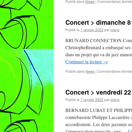
Publié dans
News
|
Commentaires fermé
Concert > dimanche 8 
Publié le
7 janvier 2022
par
piano
BRUNARD CONNECTION Compagnon de
ChristopheBrunard a embarqué ses deu
dans un projet qui va du jazz mano
Continuer la lecture
→
Publié dans
News
|
Commentaires fermé
Concert > vendredi 22 
Publié le
7 janvier 2022
par
piano
BERNARD LUBAT ET PHILIPPE LA
contrebassiste Philippe Laccarrière e
accordéoniste. Les deux jazzmen son
l’improvisation musicale : une …
Co