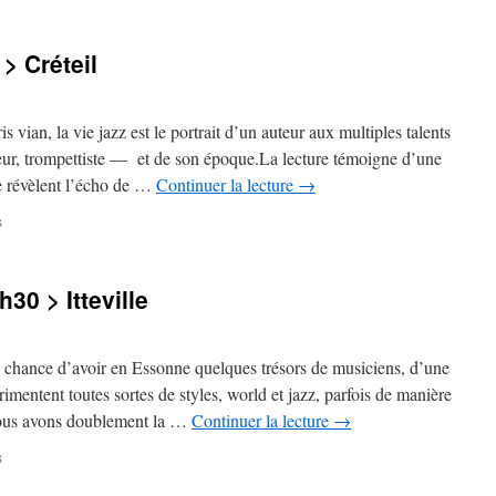
sur
CONFECOUT
Auvers
>
vendredi
> Créteil
1er
avril
>
20h30
, la vie jazz est le portrait d’un auteur aux multiples talents
eur, trompettiste — et de son époque.La lecture témoigne d’une
e révèlent l’écho de …
Continuer la lecture
→
sur
s
Samedi
26
mars
30 > Itteville
>
16h
>
Créteil
 chance d’avoir en Essonne quelques trésors de musiciens, d’une
imentent toutes sortes de styles, world et jazz, parfois de manière
 nous avons doublement la …
Continuer la lecture
→
sur
s
Vendredi
18