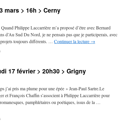
mars
3 mars > 16h > Cerny
>
19h30
>
Itteville
 Philippe Laccarrière m’a proposé d’être avec Bernard
ns d’Au Sud Du Nord, je ne pensais pas que je participerais, avec
 projets toujours différents. …
Continuer la lecture
→
sur
s
Concert
>
Dimanche
di 17 février > 20h30 > Grigny
13
mars
>
16h
ai pris ma plume pour une épée » Jean-Paul Sartre.Le
>
r et François Chaffin s’associent à Philippe Laccarrière pour
Cerny
s romanesques, pamphlétaires ou poétiques, issus de la …
sur
s
Lecture