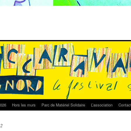
2026
Hors les murs
Parc de Matériel Solidaire
L’association
Contac
22