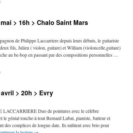
sur
s
Concert
>
samedi
mai > 16h > Chalo Saint Mars
21
mai
>
20h30
 Philippe Laccarriere depuis leurs débuts, le guitariste
>
x fils, Julien ( violon, guitare) et William (violoncelle,guitare)
Etrechy
uche au be-bop en passant par des compositions personnelles …
sur
s
Concert
>
dimanche
avril > 20h > Evry
8
mai
>
16h
CCARRIERE Duo de pointures avec le célèbre
>
t le génial touche-à-tout Bernard Lubat, pianiste, batteur et
Chalo
t des complices de longue date. Ils militent avec brio pour
Saint
Mars
ntinuer la lecture
→