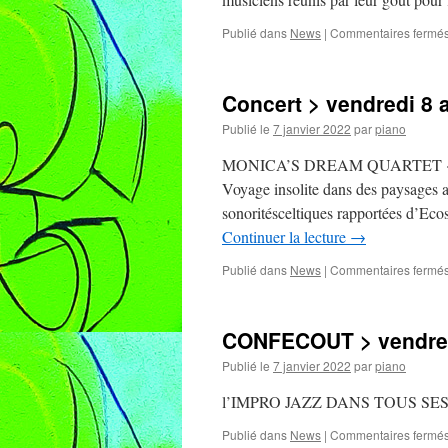
Publié dans
News
|
Commentaires fermé
Concert > vendredi 8 a
Publié le
7 janvier 2022
par
piano
MONICA’S DREAM QUARTET «Arraigo
Voyage insolite dans des paysages a
sonoritésceltiques rapportées d’Eco
Continuer la lecture
→
Publié dans
News
|
Commentaires fermé
CONFECOUT > vendredi
Publié le
7 janvier 2022
par
piano
l’IMPRO JAZZ DANS TOUS SE
Publié dans
News
|
Commentaires fermé