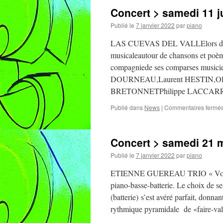
Concert > samedi 11 ju
Publié le
7 janvier 2022
par
piano
LAS CUEVAS DEL VALLElors de la fê
musicaleautour de chansons et 
compagniede ses comparses mus
DOURNEAU,Laurent HESTIN,Oliv
BRETONNETPhilippe LACCAR
Publié dans
News
|
Commentaires fermé
Concert > samedi 21 m
Publié le
7 janvier 2022
par
piano
ETIENNE GUEREAU TRIO « Voici le
piano-basse-batterie. Le choix de s
(batterie) s’est avéré parfait, donna
rythmique pyramidale de «faire-va