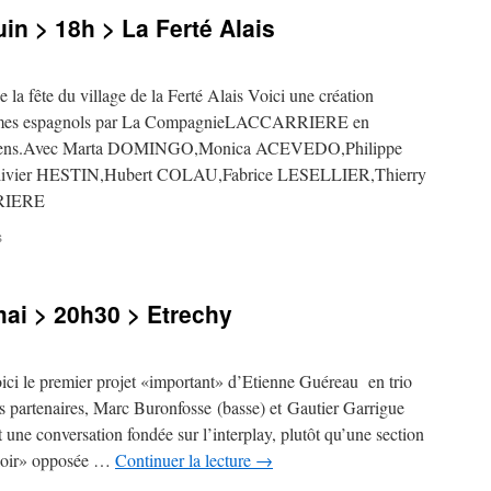
in > 18h > La Ferté Alais
te du village de la Ferté Alais Voici une création
poèmes espagnols par La CompagnieLACCARRIERE en
iciens.Avec Marta DOMINGO,Monica ACEVEDO,Philippe
ier HESTIN,Hubert COLAU,Fabrice LESELLIER,Thierry
RIERE
sur
s
Concert
>
samedi
ai > 20h30 > Etrechy
11
juin
>
18h
 premier projet «important» d’Etienne Guéreau en trio
>
es partenaires, Marc Buronfosse (basse) et Gautier Garrigue
La
nt une conversation fondée sur l’interplay, plutôt qu’une section
Ferté
Alais
loir» opposée …
Continuer la lecture
→