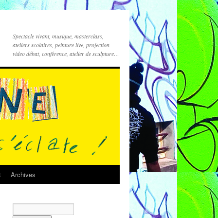
Spectacle vivant, musique, masterclass,
ateliers scolaires, peinture live, projection
video débat, conférence, atelier de sculpture…
t
Archives