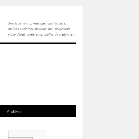
Spectacle vivant, musique, masterclass,
ateliers scolaires, peinture live, projection
video débat, conférence, atelier de sculpture…
t
Archives