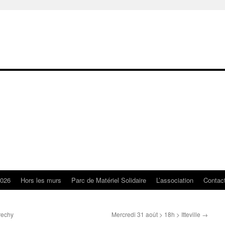
2026
Hors les murs
Parc de Matériel Solidaire
L’association
Contac
rechy
Mercredi 31 août > 18h > Itteville
→