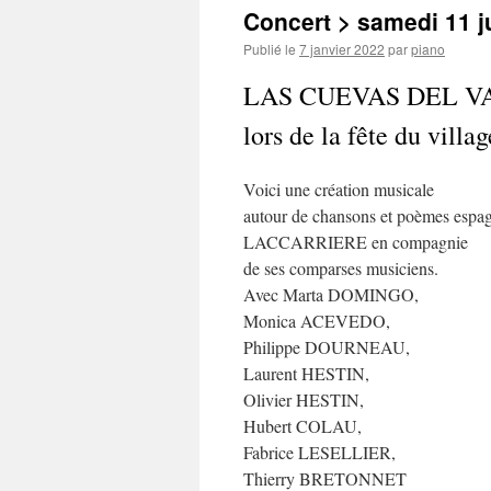
Concert > samedi 11 ju
Publié le
7 janvier 2022
par
piano
LAS CUEVAS DEL V
lors de la fête du villa
Voici une création musicale
autour de chansons et poèmes espa
LACCARRIERE en compagnie
de ses comparses musiciens.
Avec Marta DOMINGO,
Monica ACEVEDO,
Philippe DOURNEAU,
Laurent HESTIN,
Olivier HESTIN,
Hubert COLAU,
Fabrice LESELLIER,
Thierry BRETONNET