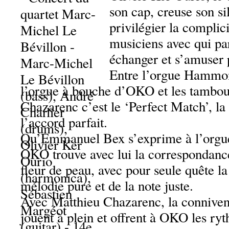
son cap, creuse son sil
privilégier la complicit
musiciens avec qui par
échanger et s’amuser 
Entre l’orgue Hamm
l’orgue à bouche d’OKO et les tambou
Chazarenc c’est le ‘Perfect Match’, la
l’accord parfait.
Qu’Emmanuel Bex s’exprime à l’orgu
OKO trouve avec lui la correspondance
fleur de peau, avec pour seule quête la
mélodie pure et de la note juste.
Avec Matthieu Chazarenc, la connivenc
jouent à plein et offrent à OKO les ry