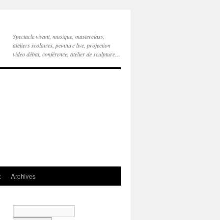
Spectacle vivant, musique, masterclass,
ateliers scolaires, peinture live, projection
video débat, conférence, atelier de sculpture…
t
Archives