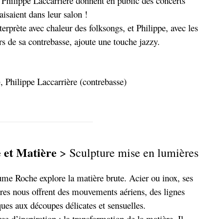
 Philippe Laccarrière donnent en public des concerts
faisaient dans leur salon !
terprète avec chaleur des folksongs, et Philippe, avec les
s de sa contrebasse, ajoute une touche jazzy.
), Philippe Laccarrière (contrebasse)
 et Matière
> Sculpture mise en lumières
ume Roche explore la matière brute. Acier ou inox, ses
res nous offrent des mouvements aériens, des lignes
ues aux découpes délicates et sensuelles.
ce d’inspiration : la transformation de la matière. Il