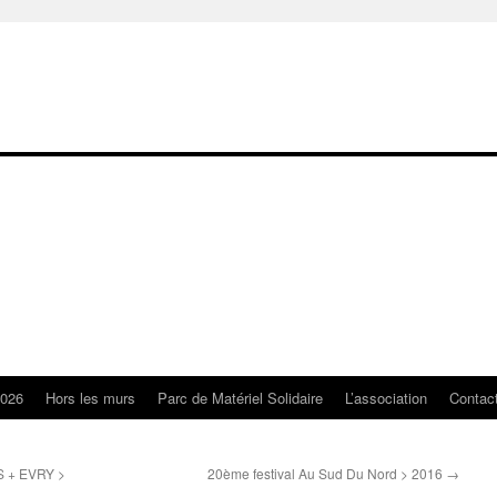
2026
Hors les murs
Parc de Matériel Solidaire
L’association
Contac
S + EVRY >
20ème festival Au Sud Du Nord > 2016
→