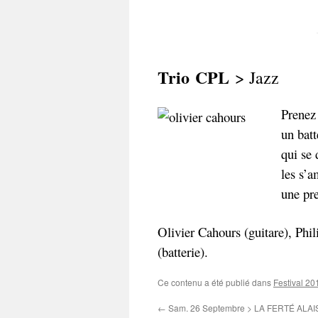
Trio
CPL
> Jazz
Prenez 
un batt
qui se 
les s’
une pre
Olivier Cahours (guitare), Phi
(batterie).
Ce contenu a été publié dans
Festival 20
←
Sam. 26 Septembre > LA FERTÉ ALAI