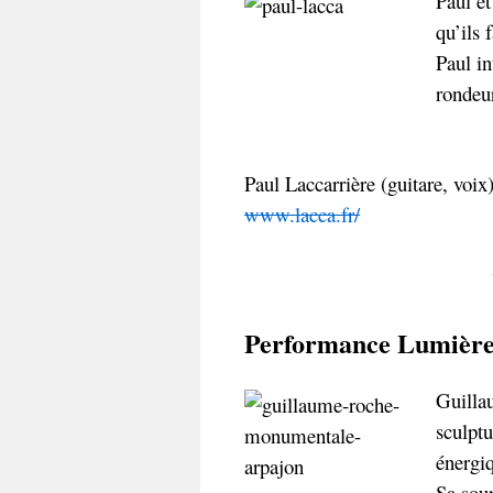
Paul et
qu’ils 
Paul in
rondeur
Paul Laccarrière (guitare, voix
www.lacca.fr/
Performance Lumière
Guilla
sculptu
énergiq
Sa sour