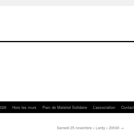
2026
Hors les murs
Parc de Matériel Solidaire
L’association
Contac
Samedi 25 novembre > Lardy > 20h30
→