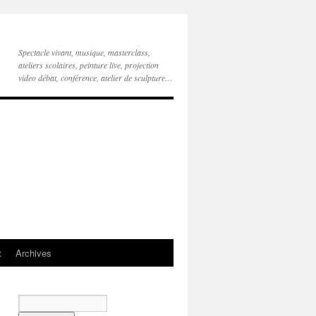
Spectacle vivant, musique, masterclass,
ateliers scolaires, peinture live, projection
video débat, conférence, atelier de sculpture…
t
Archives