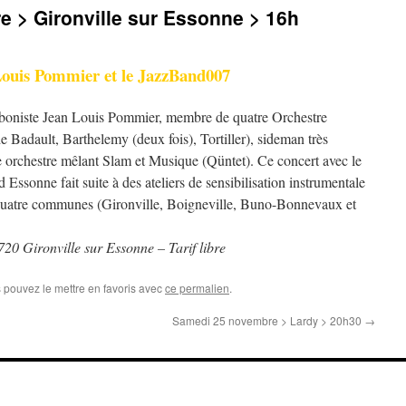
 > Gironville sur Essonne > 16h
ouis Pommier et le JazzBand007
boniste Jean Louis Pommier, membre de quatre Orchestre
de Badault, Barthelemy (deux fois), Tortiller), sideman très
 orchestre mêlant Slam et Musique (Qüntet). Ce concert avec le
ssonne fait suite à des ateliers de sensibilisation instrumentale
 quatre communes (Gironville, Boigneville, Buno-Bonnevaux et
720 Gironville sur Essonne – Tarif libre
s pouvez le mettre en favoris avec
ce permalien
.
Samedi 25 novembre > Lardy > 20h30
→