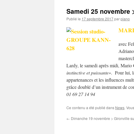
Samedi 25 novembre >
Publié le
17 septembre 2017
par
piano
MARI
avec Fel
Adriano
masterc
Lardy, le samedi après midi, Mario 
instinctive et puissante»
. Pour lui, 
appartenances et les influences multi
grâce doublé d’un instrument de c
01 69 27 14 94
Ce contenu a été publié dans
News
. Vou
←
Dimanche 19 novembre > Gironville s