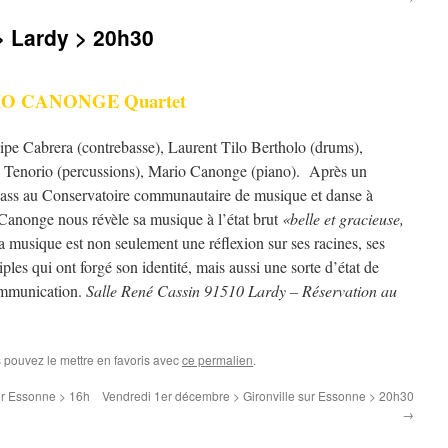
 Lardy > 20h30
O CANONGE Quartet
ipe Cabrera (contrebasse), Laurent Tilo Bertholo (drums),
 Tenorio (percussions), Mario Canonge (piano). Après un
lass au Conservatoire communautaire de musique et danse à
Canonge nous révèle sa musique à l’état brut
«belle et gracieuse,
la musique est non seulement une réflexion sur ses racines, ses
ples qui ont forgé son identité, mais aussi une sorte d’état de
ommunication.
Salle René Cassin 91510 Lardy – Réservation au
s pouvez le mettre en favoris avec
ce permalien
.
ur Essonne > 16h
Vendredi 1er décembre > Gironville sur Essonne > 20h30
→