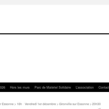
2026
Hors les murs
Parc de Matériel Solidaire
L’association
Contac
ur Essonne > 16h
Vendredi 1er décembre > Gironville sur Essonne > 20h30
→