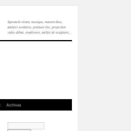
Spectacle vivant, musique, masterclass,
ateliers scolaires, peinture live, projection
video débat, conférence, atelier de sculpture…
t
Archives