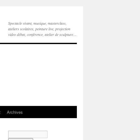
Spectacle vivant, musique, masterclass,
ateliers scolaires, peinture live, projection
video débat, conférence, atelier de sculpture…
t
Archives