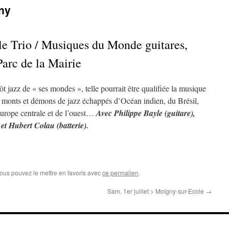
rny
le Trio / Musiques du Monde guitares,
Parc de la Mairie
t jazz de « ses mondes », telle pourrait être qualifiée la musique
, monts et démons de jazz échappés d’Océan indien, du Brésil,
urope centrale et de l’ouest…
Avec Philippe Bayle (guitare),
et Hubert Colau (batterie).
Vous pouvez le mettre en favoris avec
ce permalien
.
Sam. 1er juillet > Moigny-sur-Ecole
→