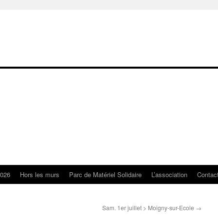
2026
Hors les murs
Parc de Matériel Solidaire
L’association
Contac
Sam. 1er juillet > Moigny-sur-Ecole
→