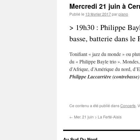
Mercredi 21 juin à Ce
Publié le
13 février 2017
par
piano
> 19h30 : Philippe Bay
basse, batterie dans le 
Tonifiant « jazz du monde » ou plutô
du « Philippe Bayle trio ». Mondes
d’Afrique, d’Amérique du nord, d’E
Philippe Laccarrière (contrebasse) 
Ce contenu a été publié dans
Concerts
. 
←
Mer. 21 juin > La Ferté-Alais
Au Sud Du Nord