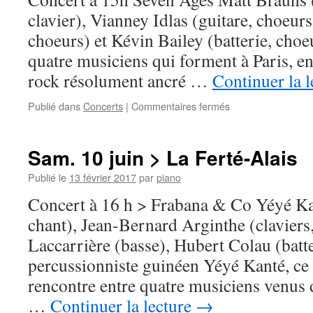
clavier), Vianney Idlas (guitare, choeur
choeurs) et Kévin Bailey (batterie, choe
quatre musiciens qui forment à Paris, e
rock résolument ancré …
Continuer la 
sur
Publié dans
Concerts
|
Commentaires fermés
Mer.
21
juin
Sam. 10 juin > La Ferté-Alais
>
La
Publié le
13 février 2017
par
piano
Ferté-
Concert à 16 h > Frabana & Co Yéyé Ka
Alais
chant), Jean-Bernard Arginthe (claviers
Laccarrière (basse), Hubert Colau (batter
percussionniste guinéen Yéyé Kanté, ce 
rencontre entre quatre musiciens venus 
…
Continuer la lecture
→