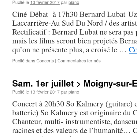
Auvers
Publié le
13 février 2017
par
piano
Saint
Ciné-Débat à 17h30 Bernard Lubat-Uze
Georges
>
Laccarrière-Au Sud Du Nord / des artist
17h
Rectificatif : Bernard Lubat ne sera pas
mais les films seront bien projetés Ber
qu’on ne présente plus, a croisé le …
Co
sur
Publié dans
Concerts
|
Commentaires fermés
Dim.
2
juillet
Sam. 1er juillet > Moigny-sur-
>
Ris-
Publié le
13 février 2017
par
piano
Orangis
Concert à 20h30 So Kalmery (guitare) e
batterie) So Kalmery est originaire du 
Chanteur, multi- instrumentiste, danseur
racines et des valeurs de l’humanité… C