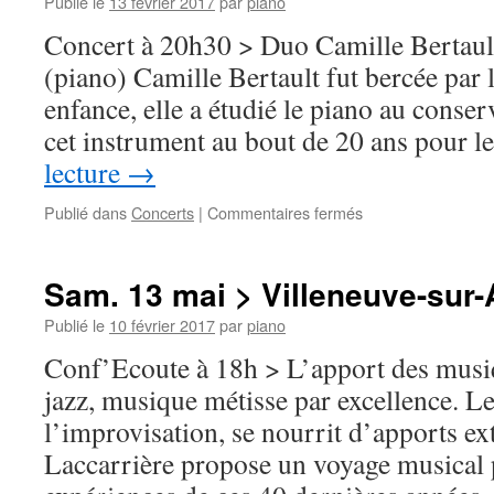
Publié le
13 février 2017
par
piano
Saint-
Concert à 20h30 > Duo Camille Bertault
Mars
(piano) Camille Bertault fut bercée par 
enfance, elle a étudié le piano au conse
cet instrument au bout de 20 ans pour 
lecture
→
sur
Publié dans
Concerts
|
Commentaires fermés
Ven.
19
mai
Sam. 13 mai > Villeneuve-sur
>
Bouville
Publié le
10 février 2017
par
piano
Conf’Ecoute à 18h > L’apport des musi
jazz, musique métisse par excellence. Le
l’improvisation, se nourrit d’apports ex
Laccarrière propose un voyage musical