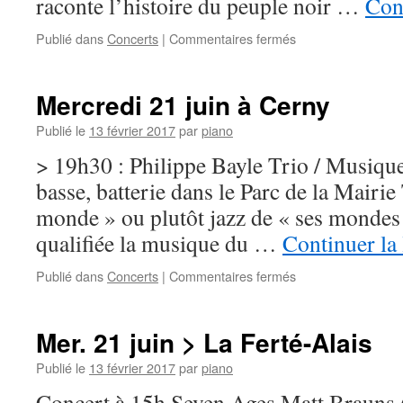
raconte l’histoire du peuple noir …
Cont
sur
Publié dans
Concerts
|
Commentaires fermés
Sam.
1er
juillet
Mercredi 21 juin à Cerny
>
Moigny-
Publié le
13 février 2017
par
piano
sur-
> 19h30 : Philippe Bayle Trio / Musiqu
Ecole
basse, batterie dans le Parc de la Mairie
monde » ou plutôt jazz de « ses mondes »
qualifiée la musique du …
Continuer la
sur
Publié dans
Concerts
|
Commentaires fermés
Mercredi
21
juin
Mer. 21 juin > La Ferté-Alais
à
Cerny
Publié le
13 février 2017
par
piano
Concert à 15h Seven Ages Matt Brauns (c