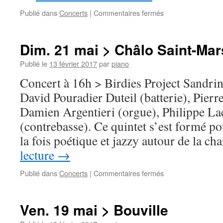
sur
Publié dans
Concerts
|
Commentaires fermés
Sam.
10
juin
Dim. 21 mai > Châlo Saint-Mar
>
La
Publié le
13 février 2017
par
piano
Ferté-
Concert à 16h > Birdies Project Sandri
Alais
David Pouradier Duteil (batterie), Pierr
Damien Argentieri (orgue), Philippe La
(contrebasse). Ce quintet s’est formé p
la fois poétique et jazzy autour de la 
lecture
→
sur
Publié dans
Concerts
|
Commentaires fermés
Dim.
21
mai
Ven. 19 mai > Bouville
>
Châlo