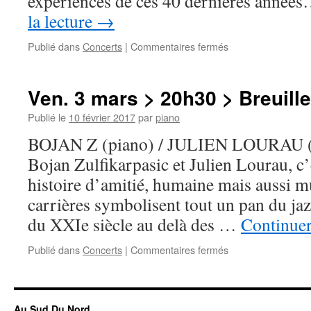
expériences de ces 40 dernières année
la lecture
→
sur
Publié dans
Concerts
|
Commentaires fermés
Sam.
13
mai
Ven. 3 mars > 20h30 > Breuille
>
Villeneuve-
Publié le
10 février 2017
par
piano
sur-
BOJAN Z (piano) / JULIEN LOURAU (
Auvers
Bojan Zulfikarpasic et Julien Lourau, c’
histoire d’amitié, humaine mais aussi m
carrières symbolisent tout un pan du ja
du XXIe siècle au delà des …
Continuer
sur
Publié dans
Concerts
|
Commentaires fermés
Ven.
3
mars
>
Au Sud Du Nord