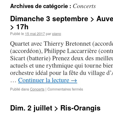
Concerts
Archives de catégorie :
Dimanche 3 septembre > Auve
> 17h
Publié le
15 mai 2017
par
piano
Quartet avec Thierry Bretonnet (accordé
(accordéon), Philippe Laccarrière (cont
Sicart (batterie) Prenez deux des meille
actuels et une rythmique qui tourne bie
orchestre idéal pour la fête du village 
…
Continuer la lecture
→
sur
Publié dans
Concerts
|
Commentaires fermés
Dimanche
3
septembre
Dim. 2 juillet > Ris-Orangis
>