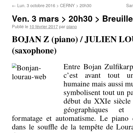
←
Lun. 3 octobre 2016 > CERNY > 20h30
Sam
Ven. 3 mars > 20h30 > Breuille
Publié le
10 février 2017
par
piano
BOJAN Z (piano) / JULIEN L
(saxophone)
Entre Bojan Zulfikarp
c’est avant tout un
humaine mais aussi mus
symbolisent tout un p
début du XXIe siècle 
géographiques et m
formatage et automatisme. Le piano 
dans le souffle de la tempête de Loura