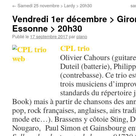
←
Samedi 25 novembre > Lardy > 20h30
sa
Vendredi 1er décembre > Giron
Essonne > 20h30
Publié le
17 septembre 2017
par
piano
CPL trio
Olivier Cahours (guitare
Duteil (batterie), Philip
(contrebasse). Ce trio es
trois musiciens d’improv
standards du répertoire 
Book) mais à partir de chansons des an
pop, rock françaises, anglaises, airs trad
mode etc…). Brassens y côtoie Sting, Du
Nougaro, Paul Simon et Gainsbourg en