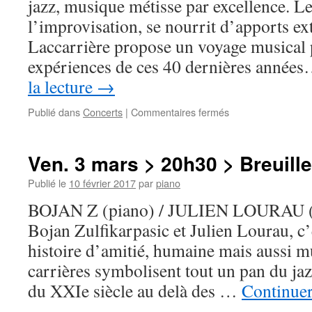
jazz, musique métisse par excellence. Le
l’improvisation, se nourrit d’apports ex
Laccarrière propose un voyage musical
expériences de ces 40 dernières année
la lecture
→
sur
Publié dans
Concerts
|
Commentaires fermés
Sam.
13
mai
Ven. 3 mars > 20h30 > Breuille
>
Villeneuve-
Publié le
10 février 2017
par
piano
sur-
BOJAN Z (piano) / JULIEN LOURAU (
Auvers
Bojan Zulfikarpasic et Julien Lourau, c’
histoire d’amitié, humaine mais aussi m
carrières symbolisent tout un pan du ja
du XXIe siècle au delà des …
Continuer