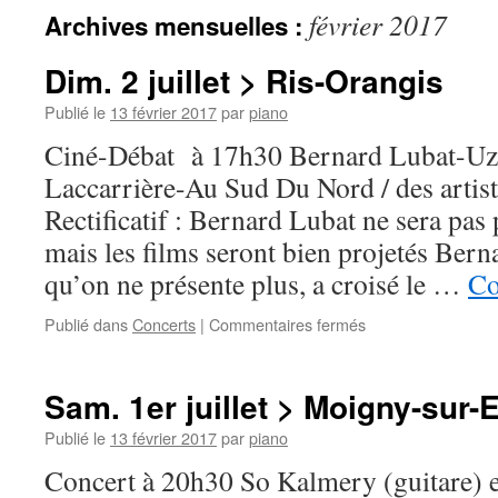
février 2017
Archives mensuelles :
Dim. 2 juillet > Ris-Orangis
Publié le
13 février 2017
par
piano
Ciné-Débat à 17h30 Bernard Lubat-Uze
Laccarrière-Au Sud Du Nord / des artist
Rectificatif : Bernard Lubat ne sera pas
mais les films seront bien projetés Ber
qu’on ne présente plus, a croisé le …
Co
sur
Publié dans
Concerts
|
Commentaires fermés
Dim.
2
juillet
Sam. 1er juillet > Moigny-sur-
>
Ris-
Publié le
13 février 2017
par
piano
Orangis
Concert à 20h30 So Kalmery (guitare) e