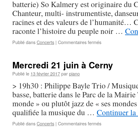
batterie) So Kalmery est originaire du 
Chanteur, multi- instrumentiste, danseur
racines et des valeurs de l’humanité… C
raconte l’histoire du peuple noir …
Cont
sur
Publié dans
Concerts
|
Commentaires fermés
Sam.
1er
juillet
Mercredi 21 juin à Cerny
>
Moigny-
Publié le
13 février 2017
par
piano
sur-
> 19h30 : Philippe Bayle Trio / Musiqu
Ecole
basse, batterie dans le Parc de la Mairie
monde » ou plutôt jazz de « ses mondes »
qualifiée la musique du …
Continuer la
sur
Publié dans
Concerts
|
Commentaires fermés
Mercredi
21