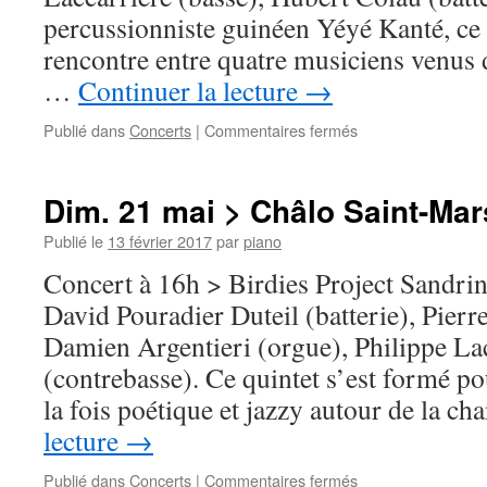
percussionniste guinéen Yéyé Kanté, ce 
rencontre entre quatre musiciens venus 
…
Continuer la lecture
→
sur
Publié dans
Concerts
|
Commentaires fermés
Sam.
10
juin
Dim. 21 mai > Châlo Saint-Mar
>
La
Publié le
13 février 2017
par
piano
Ferté-
Concert à 16h > Birdies Project Sandri
Alais
David Pouradier Duteil (batterie), Pierr
Damien Argentieri (orgue), Philippe La
(contrebasse). Ce quintet s’est formé p
la fois poétique et jazzy autour de la 
lecture
→
sur
Publié dans
Concerts
|
Commentaires fermés