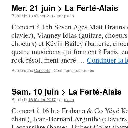
juin
Mer. 21 juin > La Ferté-Alais
à
Cerny
Publié le
13 février 2017
par
piano
Concert à 15h Seven Ages Matt Brauns (c
clavier), Vianney Idlas (guitare, choeur
choeurs) et Kévin Bailey (batterie, choe
quatre musiciens qui forment à Paris, e
rock résolument ancré …
Continuer la 
sur
Publié dans
Concerts
|
Commentaires fermés
Mer.
21
juin
Sam. 10 juin > La Ferté-Alais
>
La
Publié le
13 février 2017
par
piano
Ferté-
Concert à 16 h > Frabana & Co Yéyé Ka
Alais
chant), Jean-Bernard Arginthe (claviers
Laccarrière (basse), Hubert Colau (batter