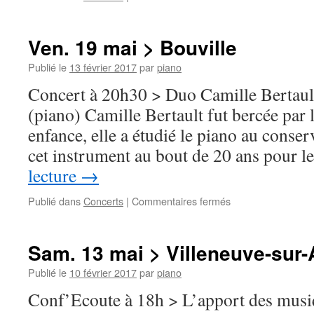
Dim.
21
mai
Ven. 19 mai > Bouville
>
Châlo
Publié le
13 février 2017
par
piano
Saint-
Concert à 20h30 > Duo Camille Bertault
Mars
(piano) Camille Bertault fut bercée par 
enfance, elle a étudié le piano au conse
cet instrument au bout de 20 ans pour 
lecture
→
sur
Publié dans
Concerts
|
Commentaires fermés
Ven.
19
mai
Sam. 13 mai > Villeneuve-sur
>
Bouville
Publié le
10 février 2017
par
piano
Conf’Ecoute à 18h > L’apport des musi