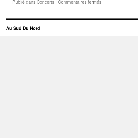
sur
Publié dans
Concerts
|
Commentaires fermés
Ven.
3
mars
>
Au Sud Du Nord
20h30
>
Breuillet