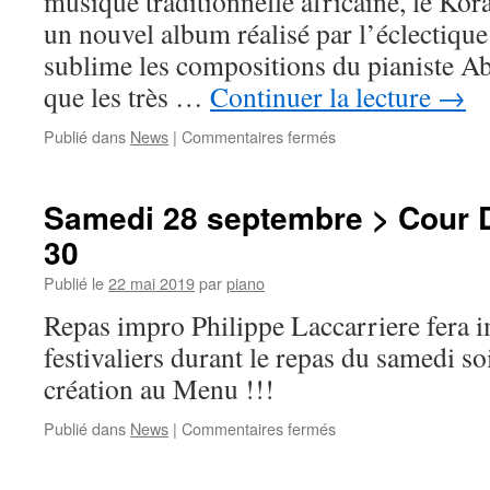
musique traditionnelle africaine, le Kor
30
un nouvel album réalisé par l’éclectique
sublime les compositions du pianiste Ab
que les très …
Continuer la lecture
→
sur
Publié dans
News
|
Commentaires fermés
Samedi
28
septembre
Samedi 28 septembre > Cour D
>
30
Salle
Delaporte
Publié le
22 mai 2019
par
piano
>
21h
Repas impro Philippe Laccarriere fera i
festivaliers durant le repas du samedi so
création au Menu !!!
sur
Publié dans
News
|
Commentaires fermés
Samedi
28