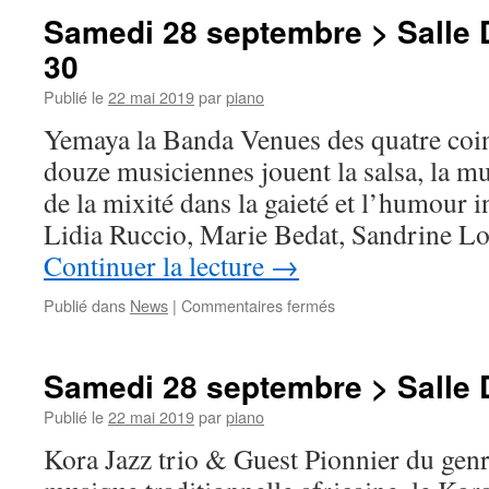
septembre
Samedi 28 septembre > Salle 
>
30
Cour
Delaporte
Publié le
22 mai 2019
par
piano
>
12h30
Yemaya la Banda Venues des quatre coi
douze musiciennes jouent la salsa, la m
de la mixité dans la gaieté et l’humour i
Lidia Ruccio, Marie Bedat, Sandrine L
Continuer la lecture
→
sur
Publié dans
News
|
Commentaires fermés
Samedi
28
septembre
Samedi 28 septembre > Salle 
>
Salle
Publié le
22 mai 2019
par
piano
Delaporte
Kora Jazz trio & Guest Pionnier du genre
>
22h