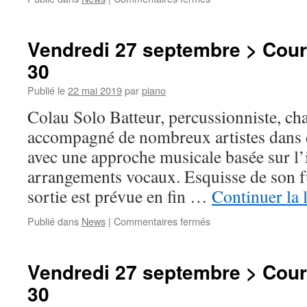
Vendredi
27
septembre
Vendredi 27 septembre > Cour
>
30
Cour
Delaporte
Publié le
22 mai 2019
par
piano
>
19h
Colau Solo Batteur, percussionniste, ch
30
accompagné de nombreux artistes dans de
avec une approche musicale basée sur l’
arrangements vocaux. Esquisse de son f
sortie est prévue en fin …
Continuer la 
sur
Publié dans
News
|
Commentaires fermés
Vendredi
27
septembre
Vendredi 27 septembre > Cour
>
30
Cour
Delaporte