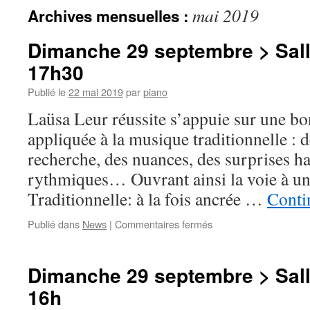
mai 2019
Archives mensuelles :
Dimanche 29 septembre > Sall
17h30
Publié le
22 mai 2019
par
piano
Laüsa Leur réussite s’appuie sur une bo
appliquée à la musique traditionnelle : d
recherche, des nuances, des surprises 
rythmiques… Ouvrant ainsi la voie à u
Traditionnelle: à la fois ancrée …
Conti
sur
Publié dans
News
|
Commentaires fermés
Dimanche
29
septembre
Dimanche 29 septembre > Sall
>
16h
Salle
Delaporte