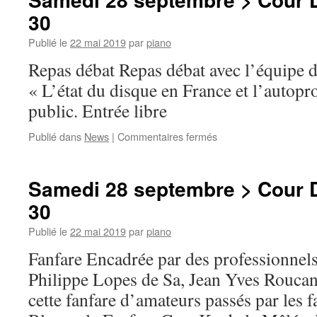
>
30
Cour
Delaporte
Publié le
22 mai 2019
par
piano
>
14h
Repas débat Repas débat avec l’équipe d
30
« L’état du disque en France et l’autopr
public. Entrée libre
sur
Publié dans
News
|
Commentaires fermés
Samedi
28
septembre
Samedi 28 septembre > Cour D
>
30
Cour
Delaporte
Publié le
22 mai 2019
par
piano
>
12h
Fanfare Encadrée par des professionne
30
Philippe Lopes de Sa, Jean Yves Rouca
cette fanfare d’amateurs passés par les 