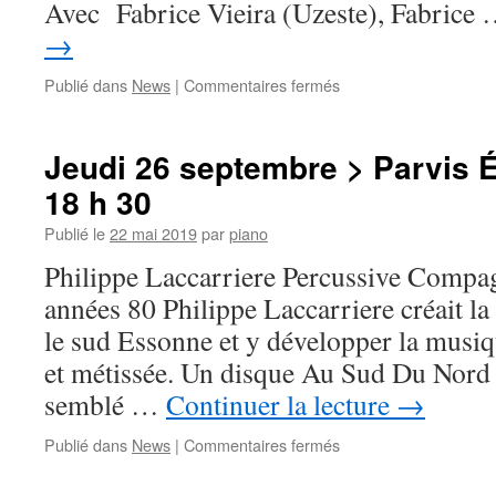
Avec Fabrice Vieira (Uzeste), Fabrice
→
sur
Publié dans
News
|
Commentaires fermés
Jeudi
26
septembre
Jeudi 26 septembre > Parvis É
>
18 h 30
Café
du
Publié le
22 mai 2019
par
piano
Ptit
Cerny
Philippe Laccarriere Percussive Compa
>
années 80 Philippe Laccarriere créait la
19h
30
le sud Essonne et y développer la musi
et métissée. Un disque Au Sud Du Nord a
semblé …
Continuer la lecture
→
sur
Publié dans
News
|
Commentaires fermés
Jeudi
26