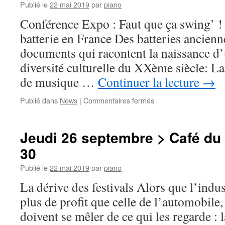
Publié le
22 mai 2019
par
piano
>
18h
Conférence Expo : Faut que ça swing’ ! 
30
batterie en France Des batteries ancienne
documents qui racontent la naissance d’
diversité culturelle du XXème siècle: La
de musique …
Continuer la lecture
→
sur
Publié dans
News
|
Commentaires fermés
Vendredi
27
septembre
Jeudi 26 septembre > Café du 
>
30
Cour
Delaporte
Publié le
22 mai 2019
par
piano
>
17
La dérive des festivals Alors que l’indus
h
plus de profit que celle de l’automobile, 
30
doivent se mêler de ce qui les regarde : l