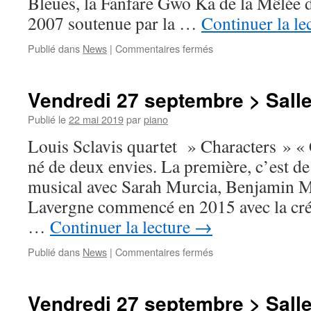
Bleues, la Fanfare Gwo Ka de la Mêlée
2007 soutenue par la …
Continuer la le
sur
Publié dans
News
|
Commentaires fermés
Samedi
28
septembre
Vendredi 27 septembre > Salle
>
Cour
Publié le
22 mai 2019
par
piano
Delaporte
Louis Sclavis quartet » Characters » « 
>
11h
né de deux envies. La première, c’est de
30
musical avec Sarah Murcia, Benjamin M
Lavergne commencé en 2015 avec la cré
…
Continuer la lecture
→
sur
Publié dans
News
|
Commentaires fermés
Vendredi
27
septembre
Vendredi 27 septembre > Salle
>