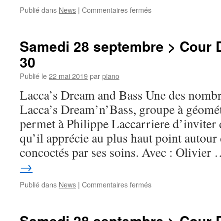
sur
Publié dans
News
|
Commentaires fermés
Samedi
28
septembre
Samedi 28 septembre > Cour D
>
30
Cour
Selaporte
Publié le
22 mai 2019
par
piano
>
16h
Lacca’s Dream and Bass Une des nombr
Lacca’s Dream’n’Bass, groupe à géométr
permet à Philippe Laccarriere d’inviter
qu’il apprécie au plus haut point autou
concoctés par ses soins. Avec : Olivier
→
sur
Publié dans
News
|
Commentaires fermés
Samedi
28
septembre
Samedi 28 septembre > Cour D