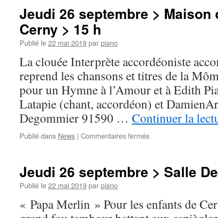
septembre
Jeudi 26 septembre > Maison d
>
Cerny > 15 h
Parvis
Église
Publié le
22 mai 2019
par
piano
de
Cerny
La clouée Interprète accordéoniste acco
>
reprend les chansons et titres de la Mô
18
h
pour un Hymne à l’Amour et à Edith Pia
30
Latapie (chant, accordéon) et DamienAr
Degommier 91590 …
Continuer la lect
sur
Publié dans
News
|
Commentaires fermés
Jeudi
26
septembre
Jeudi 26 septembre > Salle De
>
Maison
Publié le
22 mai 2019
par
piano
de
« Papa Merlin » Pour les enfants de 
retraite
de