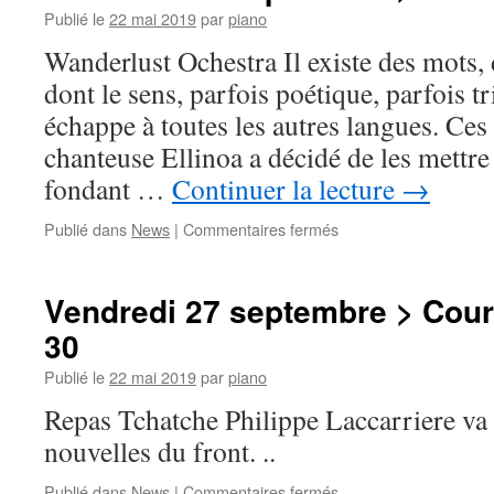
Salle
Publié le
22 mai 2019
par
piano
Delaporte
Wanderlust Ochestra Il existe des mots, 
>
22h
dont le sens, parfois poétique, parfois tr
échappe à toutes les autres langues. Ces 
chanteuse Ellinoa a décidé de les mettr
fondant …
Continuer la lecture
→
sur
Publié dans
News
|
Commentaires fermés
Vendredi
27
septembre
Vendredi 27 septembre > Cour
>
30
Salle
Delaporte
Publié le
22 mai 2019
par
piano
>
21h
Repas Tchatche Philippe Laccarriere va 
nouvelles du front. ..
sur
Publié dans
News
|
Commentaires fermés