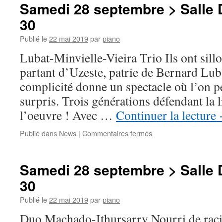
septembre
Samedi 28 septembre > Salle 
>
30
Cour
Delaporte
Publié le
22 mai 2019
par
piano
>
19h
Lubat-Minvielle-Vieira Trio Ils ont sil
30
partant d’Uzeste, patrie de Bernard Lub
complicité donne un spectacle où l’on pe
surpris. Trois générations défendant la 
l’oeuvre ! Avec …
Continuer la lecture
sur
Publié dans
News
|
Commentaires fermés
Samedi
28
septembre
Samedi 28 septembre > Salle 
>
30
Salle
Delaporte
Publié le
22 mai 2019
par
piano
>
18h
Duo Machado-Ithursarry Nourri de raci
30