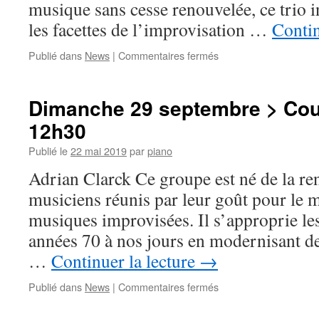
musique sans cesse renouvelée, ce trio i
les facettes de l’improvisation …
Contin
sur
Publié dans
News
|
Commentaires fermés
Dimanche
29
septembre
Dimanche 29 septembre > Cou
>
12h30
Salle
Delaporte
Publié le
22 mai 2019
par
piano
>
14h
Adrian Clarck Ce groupe est né de la ren
30
musiciens réunis par leur goût pour le m
musiques improvisées. Il s’approprie le
années 70 à nos jours en modernisant de
…
Continuer la lecture
→
sur
Publié dans
News
|
Commentaires fermés
Dimanche
29