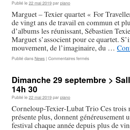
Publié le
22 mai 2019
par
piano
>
17h30
Marguet – Texier quartet « For Travell
de vingt ans de travail en commun et pl
d’albums les réunissant, Sébastien Texi
Marguet s’associent pour ce quartet. S’
mouvement, de l’imaginaire, du …
Cont
sur
Publié dans
News
|
Commentaires fermés
Dimanche
29
septembre
Dimanche 29 septembre > Sall
>
14h 30
Salle
Delaporte
Publié le
22 mai 2019
par
piano
>
16h
Corneloup-Texier-Lubat Trio Ces trois 
présente plus, donnent généreusement 
festival chaque année depuis plus de vin