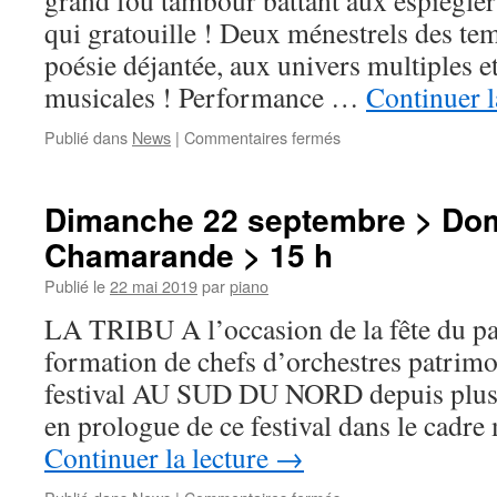
grand fou tambour battant aux espiègleri
Cerny
qui gratouille ! Deux ménestrels des te
>
15
poésie déjantée, aux univers multiples e
h
musicales ! Performance …
Continuer l
sur
Publié dans
News
|
Commentaires fermés
Jeudi
26
septembre
Dimanche 22 septembre > Do
>
Chamarande > 15 h
Salle
Delaporte
Publié le
22 mai 2019
par
piano
>
15h
LA TRIBU A l’occasion de la fête du pa
formation de chefs d’orchestres patrimo
festival AU SUD DU NORD depuis plus d
en prologue de ce festival dans le cadr
Continuer la lecture
→
sur