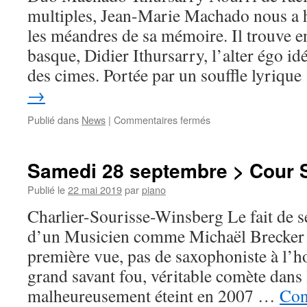
multiples, Jean-Marie Machado nous a ha
les méandres de sa mémoire. Il trouve e
basque, Didier Ithursarry, l’alter égo i
des cimes. Portée par un souffle lyriqu
→
sur
Publié dans
News
|
Commentaires fermés
Samedi
28
septembre
Samedi 28 septembre > Cour S
>
Salle
Publié le
22 mai 2019
par
piano
Delaporte
Charlier-Sourisse-Winsberg Le fait de s
>
17h
d’un Musicien comme Michaël Brecker n
30
première vue, pas de saxophoniste à l’
grand savant fou, véritable comète dans 
malheureusement éteint en 2007 …
Con